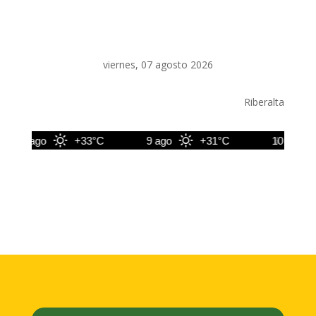
viernes, 07 agosto 2026
Riberalta
8 ago
+33°C
9 ago
+31°C
10 ago