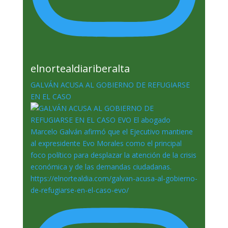
elnortealdiariberalta
GALVÁN ACUSA AL GOBIERNO DE REFUGIARSE
EN EL CASO