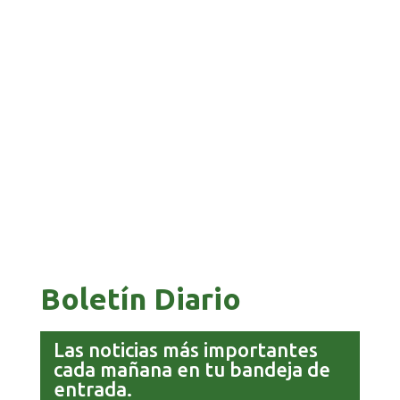
BANCO UNIÓN IMPULSA EDUCACIÓN
FINANCIERA PARA EMPRENDEDORES Y
ESTUDIANTES
COMANDANTE RESTA PRIORIDAD A LA
CAPTURA DE EVO MORALES
Boletín Diario
Las noticias más importantes
cada mañana en tu bandeja de
entrada.