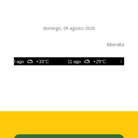
domingo, 09 agosto 2026
Riberalta
10 ago
+33°C
11 ago
+29°C
12 ago