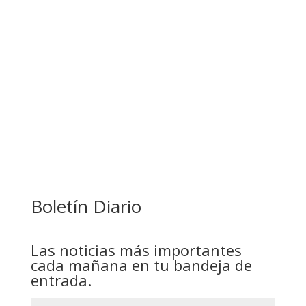
GALVÁN ACUSA AL GOBIERNO DE REFUGIARSE
EN EL CASO EVO
GOBIERNO ELIMINA CULTURAS DE TODA LA
ESTRUCTURA ESTATAL
Boletín Diario
Las noticias más importantes
cada mañana en tu bandeja de
entrada.