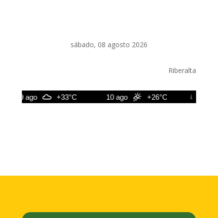
sábado, 08 agosto 2026
Riberalta
9 ago
+33°C
10 ago
+26°C
11 ago