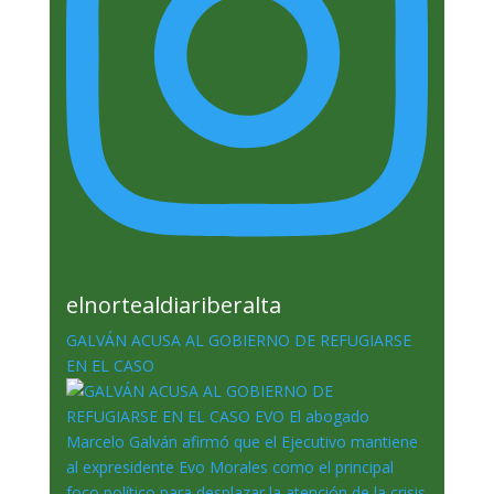
elnortealdiariberalta
GALVÁN ACUSA AL GOBIERNO DE REFUGIARSE
EN EL CASO