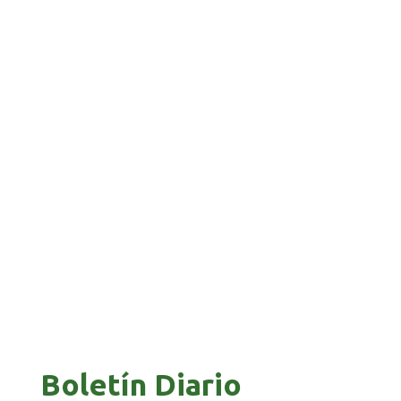
APUESTA POR EL NORTE BOLIVIANO
BANCO UNIÓN IMPULSA EDUCACIÓN
FINANCIERA PARA EMPRENDEDORES Y
ESTUDIANTES
COMANDANTE RESTA PRIORIDAD A LA
CAPTURA DE EVO MORALES
Boletín Diario