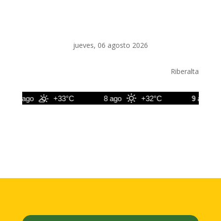
jueves, 06 agosto 2026
Riberalta
7 ago
+33°C
8 ago
+32°C
9 ago