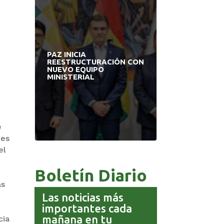
PAZ INICIA
PRODEM IN
A
REESTRUCTURACIÓN CON
MODERNO ED
L
NUEVO EQUIPO
APUESTA P
MINISTERIAL
BOLIVIANO
e
nes
el
Boletín Diario
as
Las noticias más
importantes cada
mañana en tu
cia