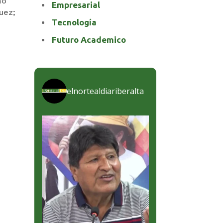
mo
Empresarial
uez;
Tecnología
Futuro Academico
elnortealdiariberalta