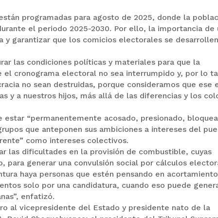
 están programadas para agosto de 2025, donde la poblac
durante el periodo 2025-2030. Por ello, la importancia de
 y garantizar que los comicios electorales se desarrolle
ar las condiciones políticas y materiales para que la
el cronograma electoral no sea interrumpido y, por lo ta
racia no sean destruidas, porque consideramos que ese e
 y a nuestros hijos, más allá de las diferencias y los col
de estar “permanentemente acosado, presionado, bloque
 grupos que anteponen sus ambiciones a intereses del pu
arente” como intereses colectivos.
r las dificultades en la provisión de combustible, cuyas
, para generar una convulsión social por cálculos elector
untura haya personas que estén pensando en acortamient
entos solo por una candidatura, cuando eso puede gener
anas”, enfatizó.
tro al vicepresidente del Estado y presidente nato de la