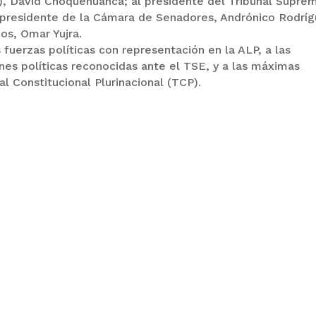
P), David Choquehuanca; al presidente del Tribunal Supre
l presidente de la Cámara de Senadores, Andrónico Rodríg
os, Omar Yujra.
fuerzas políticas con representación en la ALP, a las
es políticas reconocidas ante el TSE, y a las máximas
al Constitucional Plurinacional (TCP).