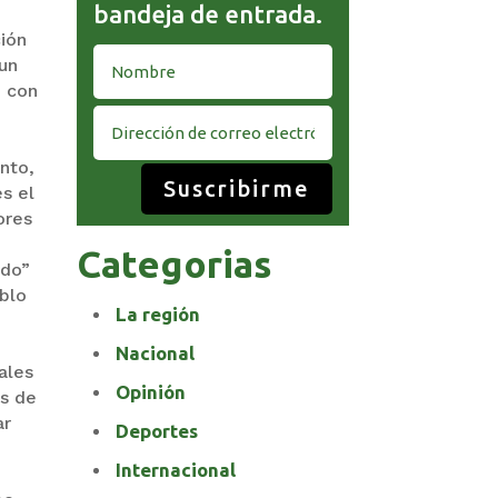
bandeja de entrada.
ión
 un
n con
nto,
Suscribirme
s el
ores
Categorias
ado”
eblo
La región
Nacional
ales
Opinión
os de
ar
Deportes
Internacional