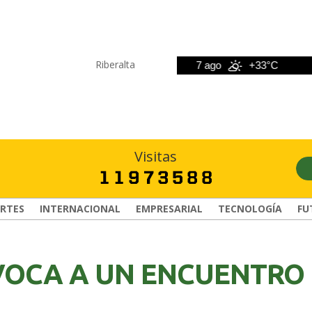
Riberalta
6 ago
+33°C
7 ago
+33°C
8
Visitas
RTES
INTERNACIONAL
EMPRESARIAL
TECNOLOGÍA
FU
VOCA A UN ENCUENTRO