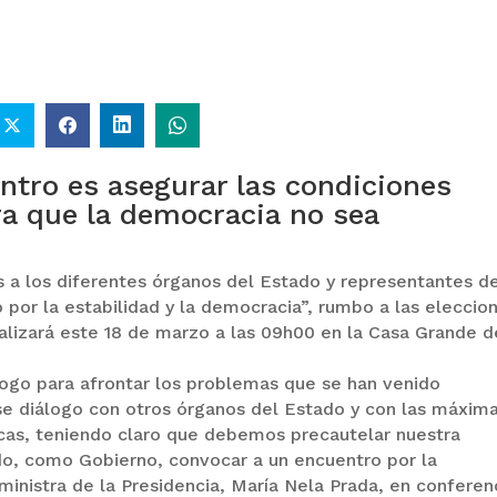
COMANDANTE RESTA
GOBIERNO ELIMINA
PRIORIDAD A LA
CULTURAS DE TODA L
CAPTURA DE EVO
ESTRUCTURA ESTATA
MORALES
entro es asegurar las condiciones
ara que la democracia no sea
s a los diferentes órganos del Estado y representantes d
 por la estabilidad y la democracia”, rumbo a las eleccio
alizará este 18 de marzo a las 09h00 en la Casa Grande d
logo para afrontar los problemas que se han venido
se diálogo con otros órganos del Estado y con las máxim
icas, teniendo claro que debemos precautelar nuestra
do, como Gobierno, convocar a un encuentro por la
 ministra de la Presidencia, María Nela Prada, en conferen