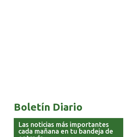
BANCO UNIÓN IMPULSA EDUCACIÓN
FINANCIERA PARA EMPRENDEDORES Y
ESTUDIANTES
COMANDANTE RESTA PRIORIDAD A LA
CAPTURA DE EVO MORALES
Boletín Diario
Las noticias más importantes
cada mañana en tu bandeja de