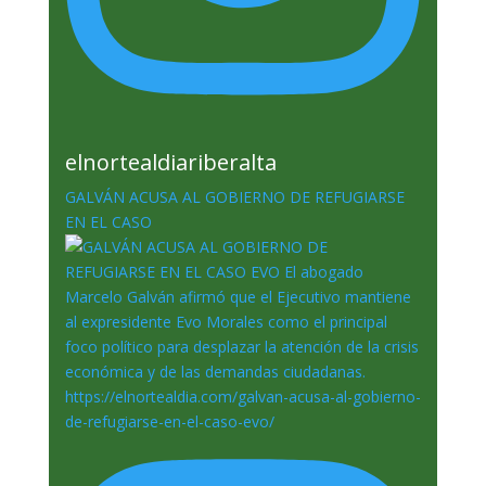
elnortealdiariberalta
GALVÁN ACUSA AL GOBIERNO DE REFUGIARSE
EN EL CASO