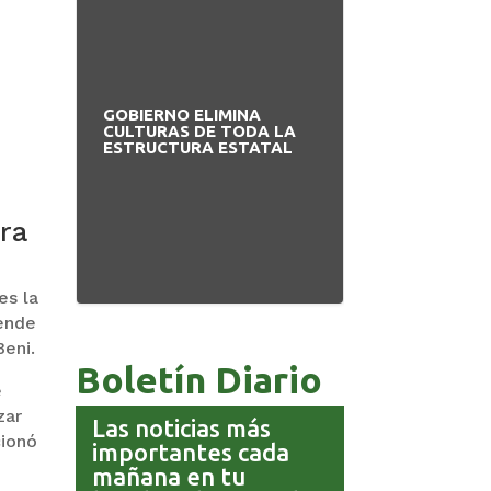
GOBIERNO ELIMINA
PAZ INICIA
CULTURAS DE TODA LA
REESTRUCTUR
ESTRUCTURA ESTATAL
NUEVO EQUIP
MINISTERIAL
ora
es la
iende
Beni.
Boletín Diario
e
zar
Las noticias más
cionó
importantes cada
mañana en tu