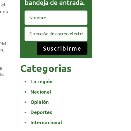
bandeja de entrada.
 el
o es
res
Suscribirme
n.
Categorias
a
la
La región
Nacional
Opinión
Deportes
Internacional