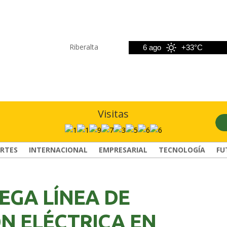
Riberalta
5 ago
+32°C
6 ago
+33°C
7
Visitas
RTES
INTERNACIONAL
EMPRESARIAL
TECNOLOGÍA
FU
EGA LÍNEA DE
N ELÉCTRICA EN