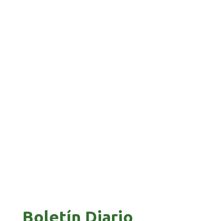
“PIÑA” CAE EN BRASIL TRAS LA FUGA POR LA
FRONTERA
GALVÁN ACUSA AL GOBIERNO DE REFUGIARSE
EN EL CASO EVO
GOBIERNO ELIMINA CULTURAS DE TODA LA
ESTRUCTURA ESTATAL
Boletín Diario