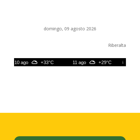
domingo, 09 agosto 2026
Riberalta
10 ago
+33°C
11 ago
+29°C
12 ago