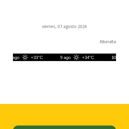
viernes, 07 agosto 2026
Riberalta
8 ago
+33°C
9 ago
+34°C
10 ago