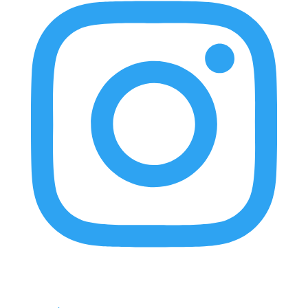
elnortealdiariberalta