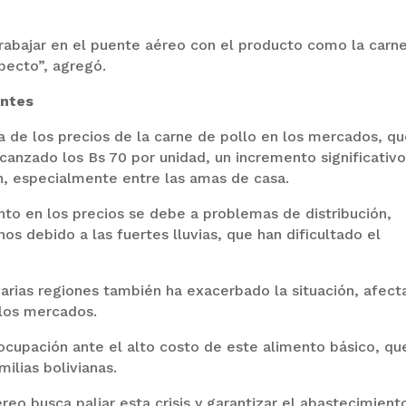
rabajar en el puente aéreo con el producto como la carn
pecto”, agregó.
entes
ca de los precios de la carne de pollo en los mercados, q
lcanzado los Bs 70 por unidad, un incremento significativ
n, especialmente entre las amas de casa.
to en los precios se debe a problemas de distribución,
s debido a las fuertes lluvias, que han dificultado el
rias regiones también ha exacerbado la situación, afec
n los mercados.
cupación ante el alto costo de este alimento básico, qu
milias bolivianas.
eo busca paliar esta crisis y garantizar el abastecimient