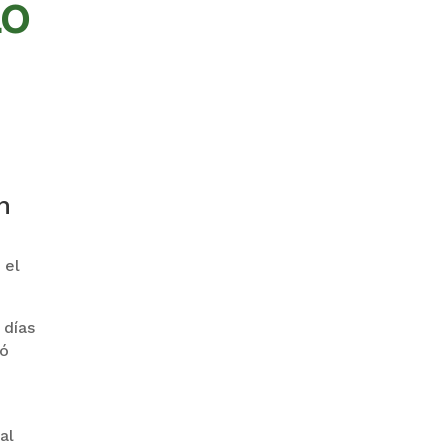
LO
ZAVALETA ACUSA
PERSECUCIÓN TRAS DICHOS DE
ARAMAYO
n
 el
 días
BANCO UNIÓN LLEVA SU
HOMENAJE PATRIO A CADA
mó
RINCÓN DE BOLIVIA
al