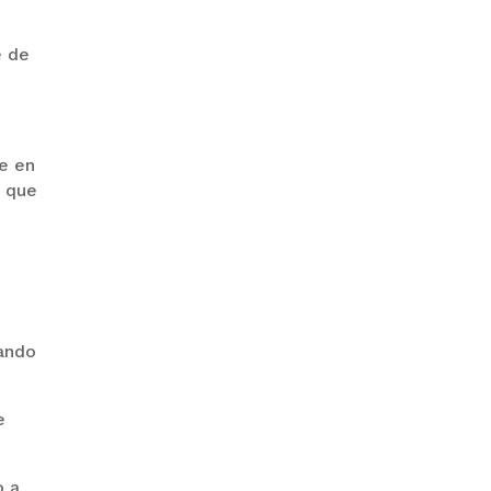
e de
“PIÑA” CAE EN BRASIL TRAS LA
FUGA POR LA FRONTERA
ue en
o que
GALVÁN ACUSA AL GOBIERNO
DE REFUGIARSE EN EL CASO
tando
EVO
e
o a