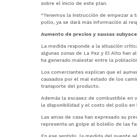
sobre el inicio de este plan.
“Tenemos la instrucción de empezar a t
pollo, ya se dará más información al res
Aumento de precios y sausas subyac
La medida responde a la situación críti
algunas zonas de La Paz y El Alto han a
ha generado malestar entre la població
Los comerciantes explican que el aumen
causados por el mal estado de los camino
transporte del producto.
Además la escasez de combustible en va
la disponibilidad y el costo del pollo e
Las amas de casa han expresado su preo
representa un golpe al bolsillo de las fa
En ese sentido, la medida del puente aér