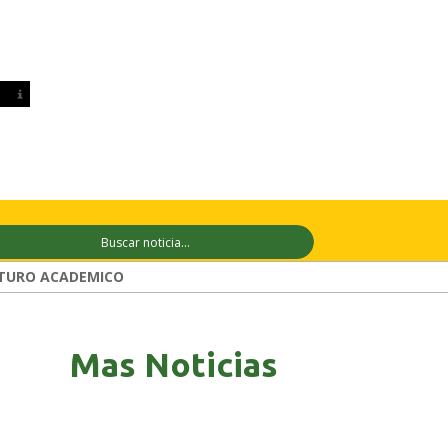
10 ago
+26°C
11 ago
+29°C
12 ago
TURO ACADEMICO
Mas Noticias