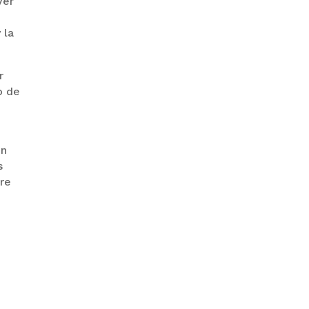
ver
 la
PRODEM INAUGURÓ UN
r
MODERNO EDIFICIO Y APUESTA
POR EL NORTE BOLIVIANO
o de
on
s
bre
BANCO UNIÓN IMPULSA
EDUCACIÓN FINANCIERA PARA
EMPRENDEDORES Y
ESTUDIANTES