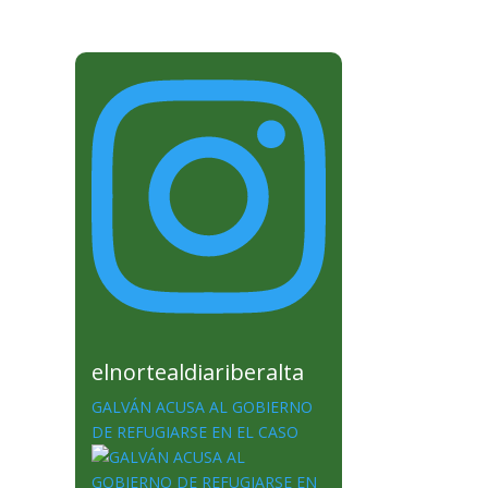
elnortealdiariberalta
GALVÁN ACUSA AL GOBIERNO
DE REFUGIARSE EN EL CASO