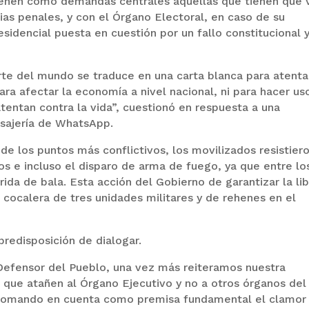
ienen como demandas centrales aquellas que tienen que 
cias penales, y con el Órgano Electoral, en caso de su
sidencial puesta en cuestión por un fallo constitucional y
rte del mundo se traduce en una carta blanca para atenta
ra afectar la economía a nivel nacional, ni para hacer us
tentan contra la vida”, cuestionó en respuesta a una
nsajería de WhatsApp.
de los puntos más conflictivos, los movilizados resistier
os e incluso el disparo de arma de fuego, ya que entre lo
rida de bala. Esta acción del Gobierno de garantizar la li
 cocalera de tres unidades militares y de rehenes en el
predisposición de dialogar.
Defensor del Pueblo, una vez más reiteramos nuestra
 que atañen al Órgano Ejecutivo y no a otros órganos del
 tomando en cuenta como premisa fundamental el clamor