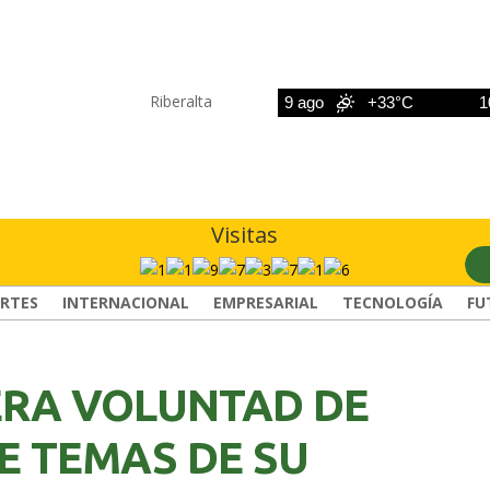
Riberalta
8 ago
+33°C
9 ago
+33°C
10 ag
Visitas
RTES
INTERNACIONAL
EMPRESARIAL
TECNOLOGÍA
FU
ERA VOLUNTAD DE
E TEMAS DE SU