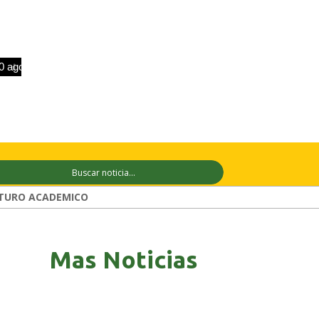
o
+28°C
11 ago
+29°C
12 ago
+30
TURO ACADEMICO
Mas Noticias