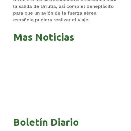
la salida de Urrutia, así como el beneplácito
para que un avión de la fuerza aérea
española pudiera realizar el viaje.
Mas Noticias
PAZ INICIA REESTRUCTURACIÓN CON NUEVO
PR
EQUIPO MINISTERIAL
AP
Boletín Diario