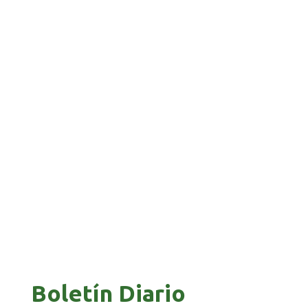
APUESTA POR EL NORTE BOLIVIANO
BANCO UNIÓN IMPULSA EDUCACIÓN
FINANCIERA PARA EMPRENDEDORES Y
ESTUDIANTES
COMANDANTE RESTA PRIORIDAD A LA
CAPTURA DE EVO MORALES
Boletín Diario