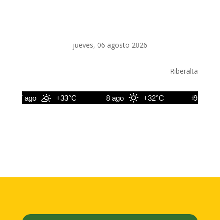
jueves, 06 agosto 2026
Riberalta
7 ago
+33°C
8 ago
+32°C
9 ago