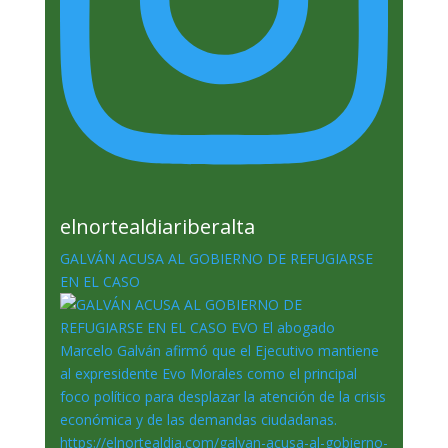
elnortealdiariberalta
GALVÁN ACUSA AL GOBIERNO DE REFUGIARSE
EN EL CASO