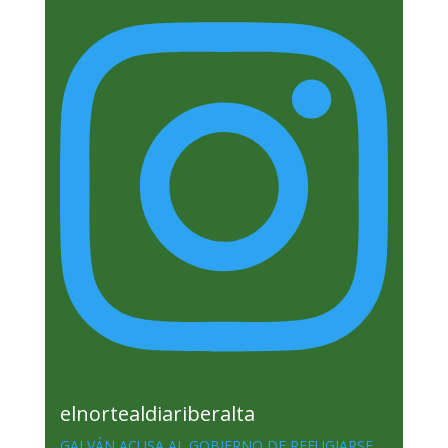
elnortealdiariberalta
GALVÁN ACUSA AL GOBIERNO DE REFUGIARSE