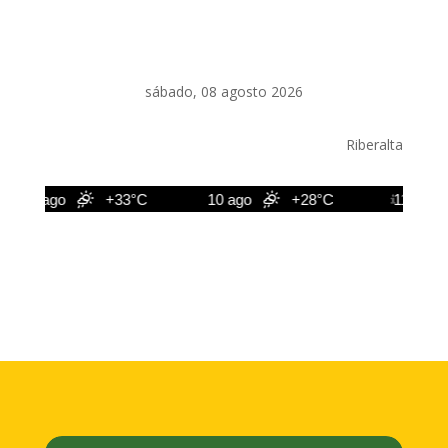
sábado, 08 agosto 2026
Riberalta
9 ago
+33°C
10 ago
+28°C
11 ago