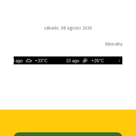
sábado, 08 agosto 2026
Riberalta
9 ago
+33°C
10 ago
+26°C
11 ago