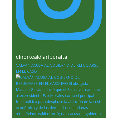
elnortealdiariberalta
GALVÁN ACUSA AL GOBIERNO DE REFUGIARSE
EN EL CASO