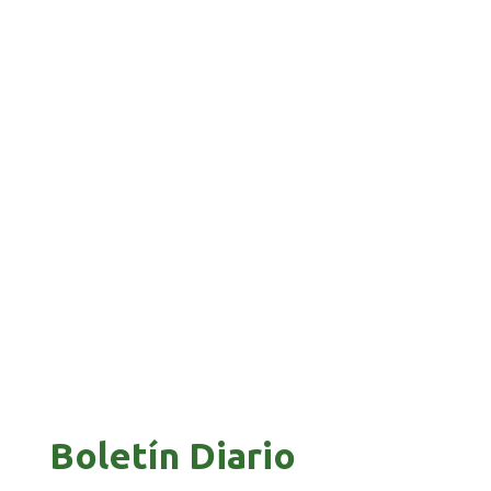
FRONTERA
GALVÁN ACUSA AL GOBIERNO DE REFUGIARSE
EN EL CASO EVO
GOBIERNO ELIMINA CULTURAS DE TODA LA
ESTRUCTURA ESTATAL
Boletín Diario