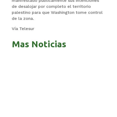
manifestado públicamente sus intenciones
de desalojar por completo el territorio
palestino para que Washington tome control
de la zona.
Vía Telesur
Mas Noticias
GOBIERNO ELIMINA CULTURAS DE TODA LA
ESTRUCTURA ESTATAL