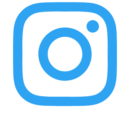
elnortealdiariberalta