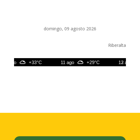
domingo, 09 agosto 2026
Riberalta
ago
+33°C
11 ago
+29°C
12 ago
+