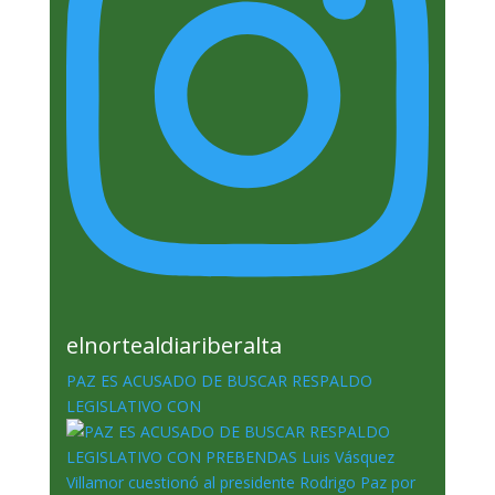
elnortealdiariberalta
PAZ ES ACUSADO DE BUSCAR RESPALDO
LEGISLATIVO CON