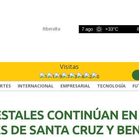
Riberalta
6 ago
+33°C
7 ago
+33°C
8 ago
Visitas
RTES
INTERNACIONAL
EMPRESARIAL
TECNOLOGÍA
FU
ESTALES CONTINÚAN EN
 DE SANTA CRUZ Y BEN