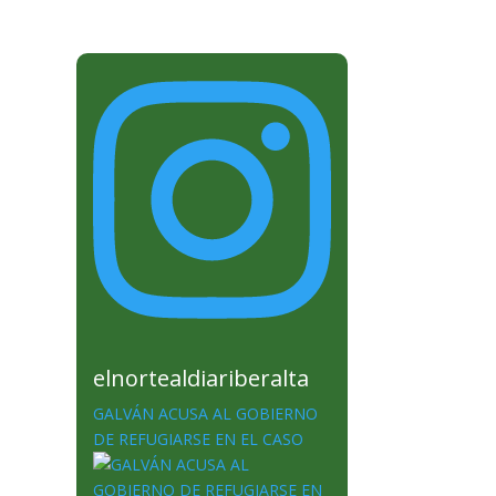
elnortealdiariberalta
GALVÁN ACUSA AL GOBIERNO
DE REFUGIARSE EN EL CASO