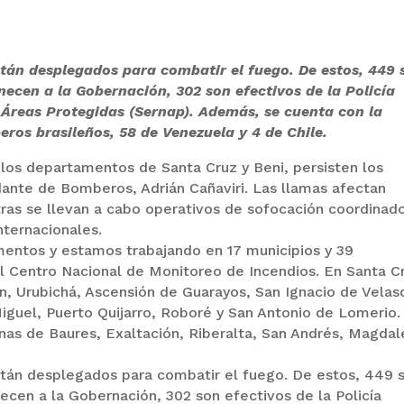
stán desplegados para combatir el fuego. De estos, 449 
necen a la Gobernación, 302 son efectivos de la Policía
e Áreas Protegidas (Sernap). Además, se cuenta con la
ros brasileños, 58 de Venezuela y 4 de Chile.
los departamentos de Santa Cruz y Beni, persisten los
dante de Bomberos, Adrián Cañaviri. Las llamas afectan
tras se llevan a cabo operativos de sofocación coordinad
nternacionales.
entos y estamos trabajando en 17 municipios y 39
l Centro Nacional de Monitoreo de Incendios. En Santa C
n, Urubichá, Ascensión de Guarayos, San Ignacio de Velas
iguel, Puerto Quijarro, Roboré y San Antonio de Lomerio.
onas de Baures, Exaltación, Riberalta, San Andrés, Magda
tán desplegados para combatir el fuego. De estos, 449 
ecen a la Gobernación, 302 son efectivos de la Policía