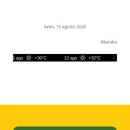
lunes, 10 agosto 2026
Riberalta
11 ago
+30°C
12 ago
+32°C
13 ago