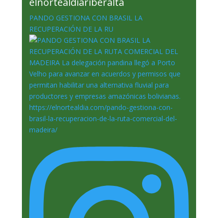
elnortealdiariberalta
PANDO GESTIONA CON BRASIL LA
RECUPERACIÓN DE LA RU