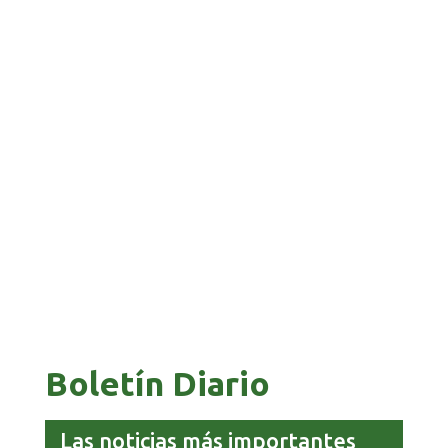
GALVÁN ACUSA AL GOBIERNO DE REFUGIARSE EN
EL CASO EVO
GALVÁN ACUSA AL GOBIERNO DE REFUGIARSE EN
EL CASO EVO
GALVÁN ACUSA AL GOBIERNO DE REFUGIARSE
EN EL CASO EVO
GOBIERNO ELIMINA CULTURAS DE TODA LA
ESTRUCTURA ESTATAL
GOBIERNO ELIMINA CULTURAS DE TODA LA
ESTRUCTURA ESTATAL
GOBIERNO ELIMINA CULTURAS DE TODA LA
ESTRUCTURA ESTATAL
Boletín Diario
Las noticias más importantes