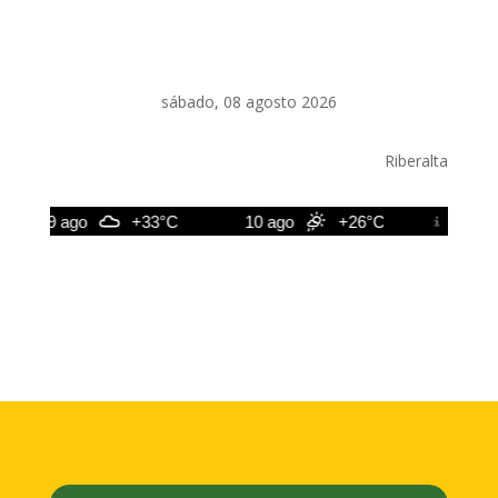
sábado, 08 agosto 2026
Riberalta
9 ago
+33°C
10 ago
+26°C
11 ago