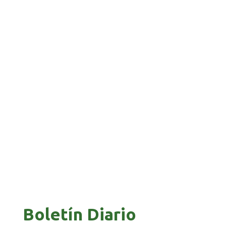
FRONTERA
GALVÁN ACUSA AL GOBIERNO DE REFUGIARSE
EN EL CASO EVO
GOBIERNO ELIMINA CULTURAS DE TODA LA
ESTRUCTURA ESTATAL
Boletín Diario