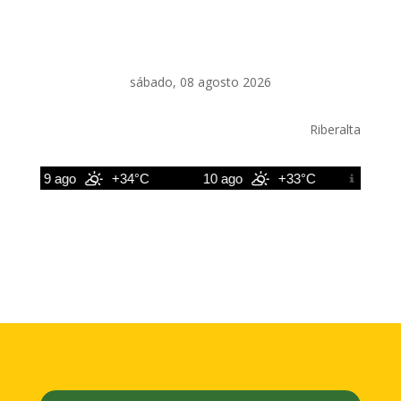
sábado, 08 agosto 2026
Riberalta
9 ago
+34°C
10 ago
+33°C
11 ago