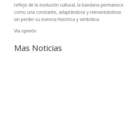
reflejo de la evolución cultural, la bandana permanece
como una constante, adaptándose y reinventándose
sin perder su esencia histórica y simbólica.
Vía opinión
Mas Noticias
PANDO APUESTA AL CORREDOR AMAZÓNICO
PARA ABRIR NUEVOS MERCADOS