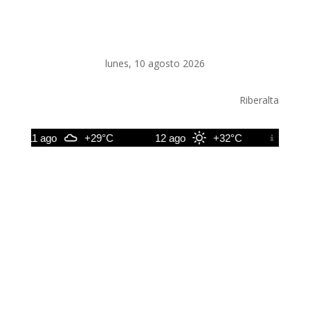
lunes, 10 agosto 2026
Riberalta
11 ago
+29°C
12 ago
+32°C
13 ago