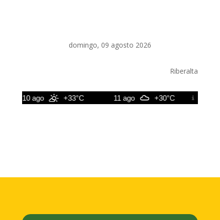
domingo, 09 agosto 2026
Riberalta
10 ago
+33°C
11 ago
+30°C
12 ago