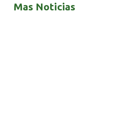
Mas Noticias
PANDO APUESTA AL CORREDOR AMAZÓNICO
PARA ABRIR NUEVOS MERCADOS
BOLIVIA 201 AÑOS, UNA HISTORIA MARCADA
POR GUERRAS, GOLPES Y PROFUNDAS CRISIS