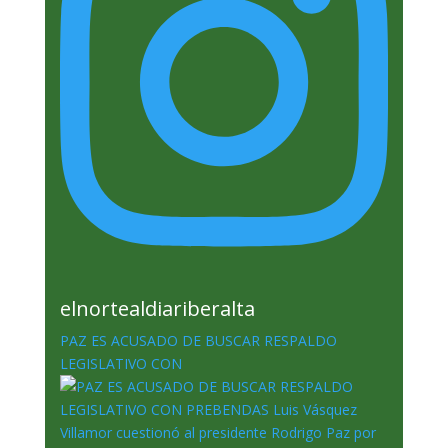
elnortealdiariberalta
PAZ ES ACUSADO DE BUSCAR RESPALDO
LEGISLATIVO CON