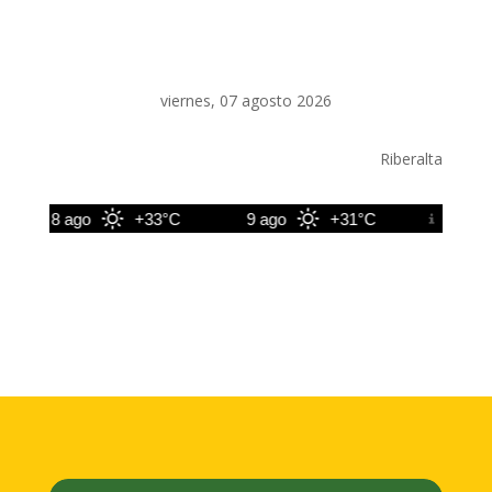
viernes, 07 agosto 2026
Riberalta
8 ago
+33°C
9 ago
+31°C
10 ago