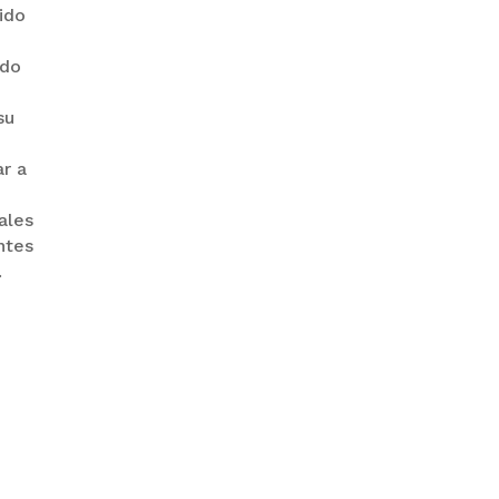
sido
ado
su
PRODEM INAUGURÓ UN
MODERNO EDIFICIO Y APUESTA
POR EL NORTE BOLIVIANO
ar a
ales
ntes
.
BANCO UNIÓN IMPULSA
EDUCACIÓN FINANCIERA PARA
EMPRENDEDORES Y
ESTUDIANTES