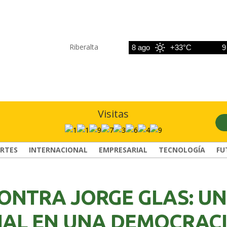
Riberalta
7 ago
+33°C
8 ago
+33°C
9 ago
Visitas
RTES
INTERNACIONAL
EMPRESARIAL
TECNOLOGÍA
FU
ONTRA JORGE GLAS: UN
IAL EN UNA DEMOCRAC