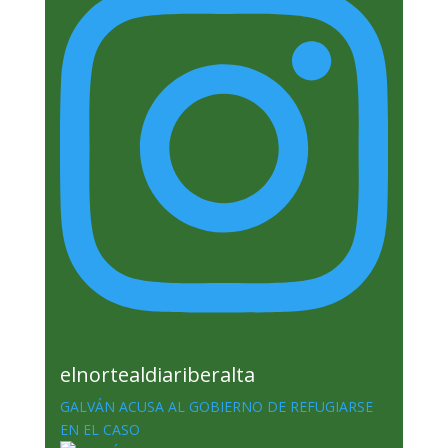
elnortealdiariberalta
GALVÁN ACUSA AL GOBIERNO DE REFUGIARSE
EN EL CASO