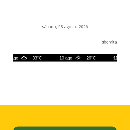
sábado, 08 agosto 2026
Riberalta
9 ago
+33°C
10 ago
+26°C
11 ago