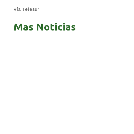
Vía Telesur
Mas Noticias
ZAVALETA ACUSA PERSECUCIÓN TRAS DICHOS
DE ARAMAYO
BANCO UNIÓN LLEVA SU HOMENAJE PATRIO A
CADA RINCÓN DE BOLIVIA