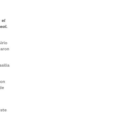
GOBIERNO ELIMINA CULTURAS
 el
DE TODA LA ESTRUCTURA
ESTATAL
eal.
irio
maron
silia
PAZ INICIA
REESTRUCTURACIÓN CON
con
NUEVO EQUIPO MINISTERIAL
 de
este