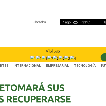
Riberalta
6 ago
+33°C
7 ago
+33°C
8 ag
Visitas
RTES
INTERNACIONAL
EMPRESARIAL
TECNOLOGÍA
FU
 RETOMARÁ SUS
S RECUPERARSE