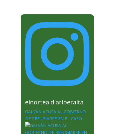
elnortealdiariberalta
GALVÁN ACUSA AL GOBIERNO
DE REFUGIARSE EN EL CASO