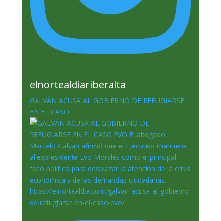
elnortealdiariberalta
GALVÁN ACUSA AL GOBIERNO DE REFUGIARSE
EN EL CASO