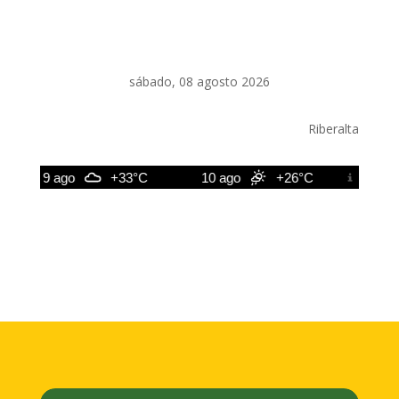
sábado, 08 agosto 2026
Riberalta
9 ago
+33°C
10 ago
+26°C
11 ago