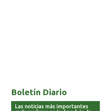
GALVÁN ACUSA AL GOBIERNO DE REFUGIARSE
EN EL CASO EVO
GOBIERNO ELIMINA CULTURAS DE TODA LA
ESTRUCTURA ESTATAL
Boletín Diario
Las noticias más importantes