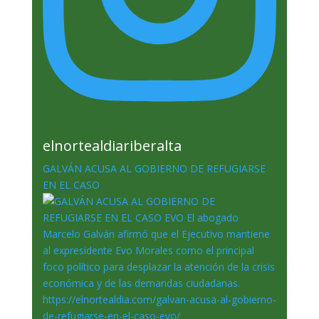
elnortealdiariberalta
GALVÁN ACUSA AL GOBIERNO DE REFUGIARSE
EN EL CASO