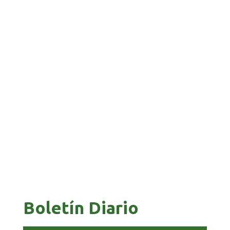
BANCO UNIÓN IMPULSA EDUCACIÓN
FINANCIERA PARA EMPRENDEDORES Y
ESTUDIANTES
COMANDANTE RESTA PRIORIDAD A LA
CAPTURA DE EVO MORALES
Boletín Diario