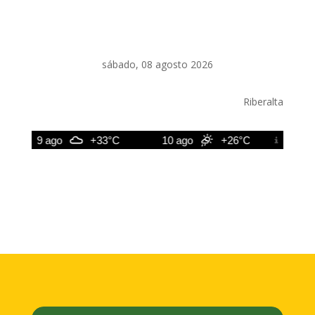
sábado, 08 agosto 2026
Riberalta
9 ago
+33°C
10 ago
+26°C
11 ago