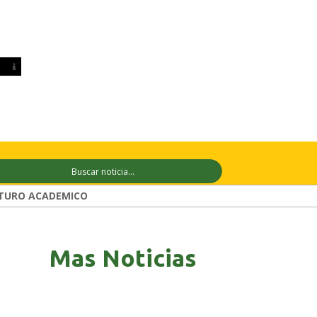
10 ago
+28°C
11 ago
+29°C
12 ago
TURO ACADEMICO
Mas Noticias