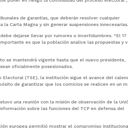
be poner en riesgo la continuidad del proceso electoral”,
ribunales de garantías, que deberán resolver cualquier
 a la Carta Magna y sin generar suspensiones innecesarias
 debe dejarse llevar por rumores o incertidumbres. “El 17
importante es que la población analice las propuestas y 
ato se mantendrá vigente hasta que el nuevo presidente,
 sean oficialmente posesionados.
Electoral (TSE), la institución sigue el avance del calen
pósito de garantizar que los comicios se realicen en un 
stuvo una reunión con la misión de observación de la Uni
 información sobre las funciones del TCP en defensa del
ción europea permitió mostrar el compromiso instituciona