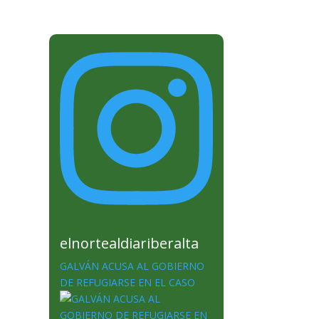
elnortealdiariberalta
GALVÁN ACUSA AL GOBIERNO
DE REFUGIARSE EN EL CASO