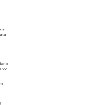
.
PRODEM INAUGURÓ UN
MODERNO EDIFICIO Y APUESTA
 de
POR EL NORTE BOLIVIANO
vote
dario
marco
ón
BANCO UNIÓN IMPULSA
EDUCACIÓN FINANCIERA PARA
EMPRENDEDORES Y
ESTUDIANTES
l