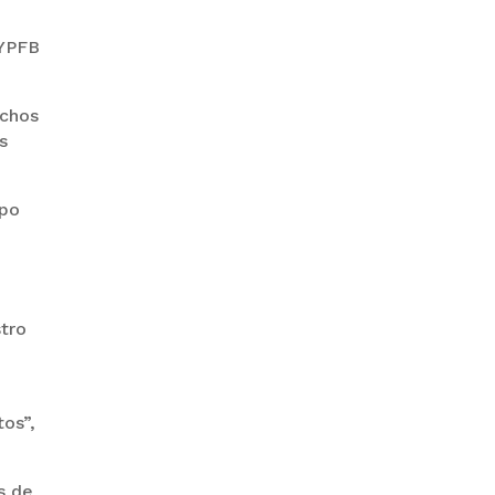
 YPFB
PRODEM INAUGURÓ UN
uchos
MODERNO EDIFICIO Y APUESTA
POR EL NORTE BOLIVIANO
s
ipo
stro
BANCO UNIÓN IMPULSA
EDUCACIÓN FINANCIERA PARA
tos”,
EMPRENDEDORES Y
ESTUDIANTES
s de