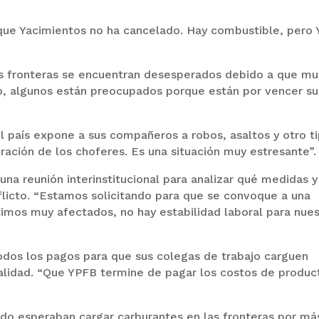
que Yacimientos no ha cancelado. Hay combustible, pero
s fronteras se encuentran desesperados debido a que m
o, algunos están preocupados porque están por vencer su
l país expone a sus compañeros a robos, asaltos y otro t
ación de los choferes. Es una situación muy estresante”.
 una reunión interinstitucional para analizar qué medidas y
flicto. “Estamos solicitando para que se convoque a una
ntimos muy afectados, no hay estabilidad laboral para nue
todos los pagos para que sus colegas de trabajo carguen
alidad. “Que YPFB termine de pagar los costos de produc
ando esperaban cargar carburantes en las fronteras por má