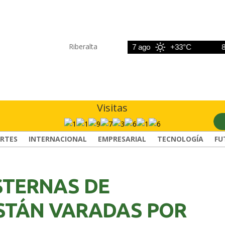
Riberalta
6 ago
+33°C
7 ago
+33°C
8 ago
Visitas
RTES
INTERNACIONAL
EMPRESARIAL
TECNOLOGÍA
FU
ISTERNAS DE
STÁN VARADAS POR