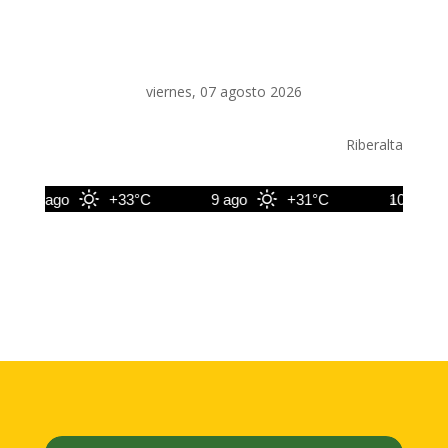
viernes, 07 agosto 2026
Riberalta
8 ago
+33°C
9 ago
+31°C
10 ago