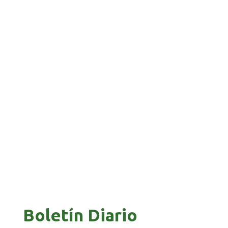
BANCO UNIÓN IMPULSA EDUCACIÓN
FINANCIERA PARA EMPRENDEDORES Y
ESTUDIANTES
COMANDANTE RESTA PRIORIDAD A LA
CAPTURA DE EVO MORALES
Boletín Diario