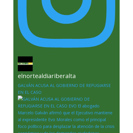
elnortealdiariberalta
GALVÁN ACUSA AL GOBIERNO DE REFUGIARSE
EN EL CASO