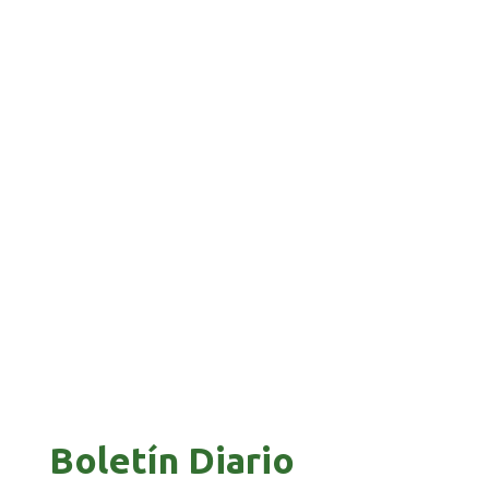
BANCO UNIÓN IMPULSA EDUCACIÓN
FINANCIERA PARA EMPRENDEDORES Y
ESTUDIANTES
COMANDANTE RESTA PRIORIDAD A LA
CAPTURA DE EVO MORALES
Boletín Diario