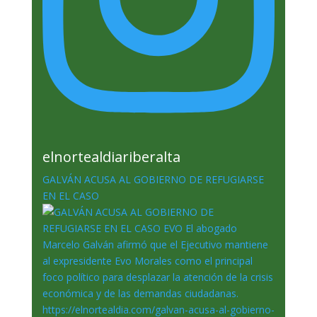
elnortealdiariberalta
GALVÁN ACUSA AL GOBIERNO DE REFUGIARSE
EN EL CASO