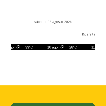
sábado, 08 agosto 2026
Riberalta
9 ago
+33°C
10 ago
+28°C
11 ago