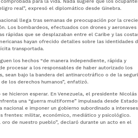
 comprobada para la vida. Nada sugiere que los ocupante
ligro real”, expresó el diplomático desde Ginebra.
acional llega tras semanas de preocupación por la creci
gión. Los bombardeos, efectuados con drones y aeronaves
as rápidas que se desplazaban entre el Caribe y las costa
americanas hayan ofrecido detalles sobre las identidades 
lícita transportada.
tiguen los hechos “de manera independiente, rápida y
 de procesar a los responsables de haber autorizado los
s, sean bajo la bandera del antinarcotráfico o de la segur
s de los derechos humanos”, enfatizó.
 se hicieron esperar. En Venezuela, el presidente Nicolás
enfrenta una “guerra multiforme” impulsada desde Estado
nía nacional e imponer un gobierno subordinado a interese
s frentes: militar, económico, mediático y psicológico.
l oro de nuestro pueblo”, declaró durante un acto en el