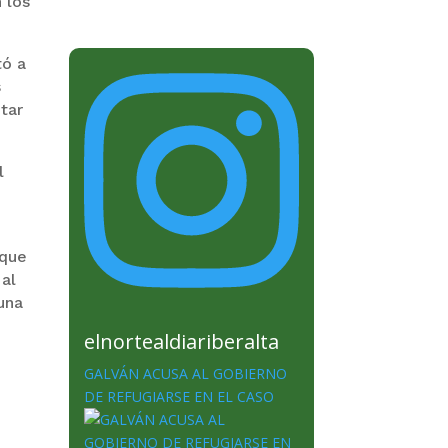
 los
tó a
s
tar
l
 que
 al
una
elnortealdiariberalta
GALVÁN ACUSA AL GOBIERNO
DE REFUGIARSE EN EL CASO