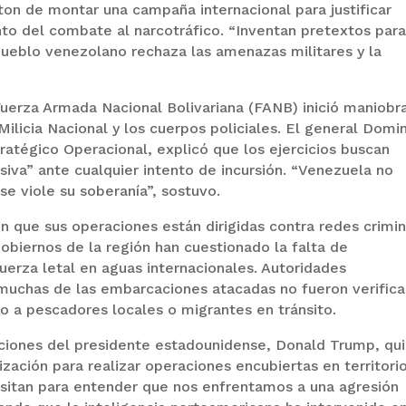
on de montar una campaña internacional para justificar
to del combate al narcotráfico. “Inventan pretextos par
pueblo venezolano rechaza las amenazas militares y la
 Fuerza Armada Nacional Bolivariana (FANB) inició maniobr
 Milicia Nacional y los cuerpos policiales. El general Domi
atégico Operacional, explicó que los ejercicios buscan
iva” ante cualquier intento de incursión. “Venezuela no
e viole su soberanía”, sostuvo.
en que sus operaciones están dirigidas contra redes crimi
gobiernos de la región han cuestionado la falta de
uerza letal en aguas internacionales. Autoridades
muchas de las embarcaciones atacadas no fueron verific
o a pescadores locales o migrantes en tránsito.
raciones del presidente estadounidense, Donald Trump, qu
zación para realizar operaciones encubiertas en territori
sitan para entender que nos enfrentamos a una agresión