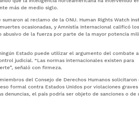
ando que la inteligencia norteamericana ha intervenido en
ante más de medio siglo.
 sumaron al reclamo de la ONU. Human Rights Watch ins
muertes ocasionadas, y Amnistía Internacional calificó lo
abusivo de la fuerza por parte de la mayor potencia mili
 ningún Estado puede utilizar el argumento del combate a
ontrol judicial. “Las normas internacionales existen para
uerte”, señaló con firmeza.
s miembros del Consejo de Derechos Humanos solicitaron
oceso formal contra Estados Unidos por violaciones graves
as denuncias, el país podría ser objeto de sanciones o de 