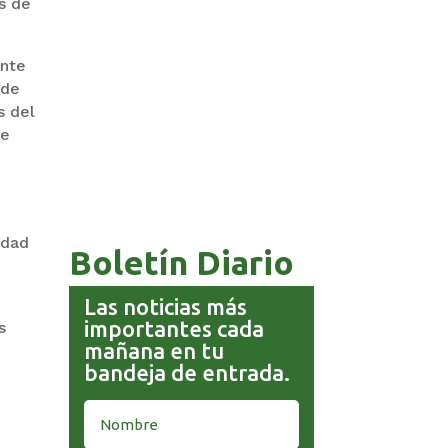
s de
ente
 de
s del
de
COMANDANTE RESTA
PRIORIDAD A LA CAPTURA DE
EVO MORALES
idad
Boletín Diario
Las noticias más
importantes cada
s
mañana en tu
s
bandeja de entrada.