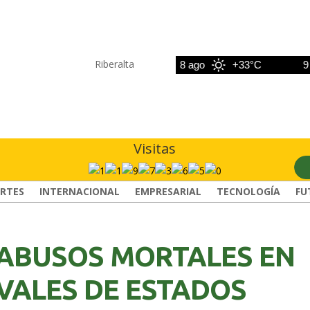
Riberalta
7 ago
+33°C
8 ago
+33°C
9 ago
Visitas
RTES
INTERNACIONAL
EMPRESARIAL
TECNOLOGÍA
FU
ABUSOS MORTALES EN
VALES DE ESTADOS