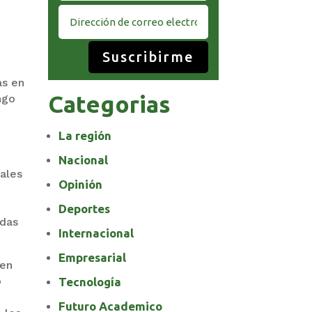
a
Suscribirme
as en
Categorias
ngo
La región
Nacional
nales
Opinión
Deportes
adas
Internacional
Empresarial
ien
o
Tecnología
Futuro Academico