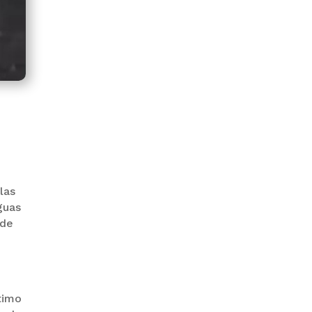
PRODEM INAUGURÓ UN
MODERNO EDIFICIO Y APUESTA
POR EL NORTE BOLIVIANO
las
guas
 de
BANCO UNIÓN IMPULSA
EDUCACIÓN FINANCIERA PARA
EMPRENDEDORES Y
ESTUDIANTES
ítimo