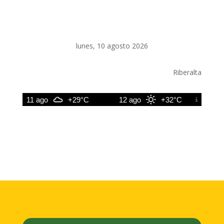
lunes, 10 agosto 2026
Riberalta
11 ago
+29°C
12 ago
+32°C
13 ag