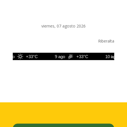
viernes, 07 agosto 2026
Riberalta
8 ago
+33°C
9 ago
+33°C
10 ago
+