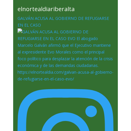
elnortealdiariberalta
GALVÁN ACUSA AL GOBIERNO DE REFUGIARSE
EN EL CASO