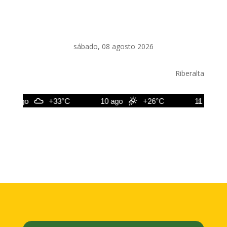
sábado, 08 agosto 2026
Riberalta
9 ago
+33°C
10 ago
+26°C
11 ago