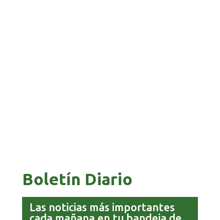
GALVÁN ACUSA AL GOBIERNO DE REFUGIARSE
EN EL CASO EVO
GOBIERNO ELIMINA CULTURAS DE TODA LA
ESTRUCTURA ESTATAL
Boletín Diario
Las noticias más importantes
cada mañana en tu bandeja de