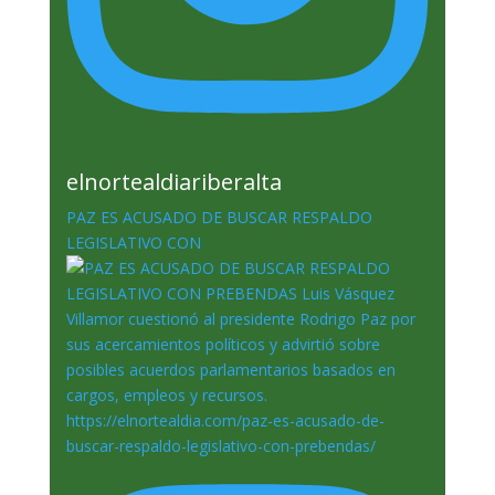
elnortealdiariberalta
PAZ ES ACUSADO DE BUSCAR RESPALDO
LEGISLATIVO CON