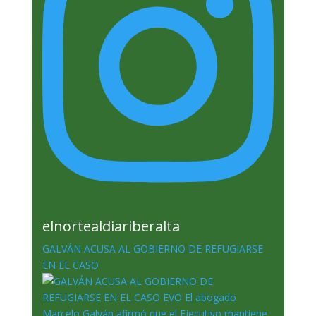
elnortealdiariberalta
GALVÁN ACUSA AL GOBIERNO DE REFUGIARSE
EN EL CASO