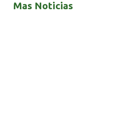
Mas Noticias
GOBIERNO ELIMINA CULTURAS DE TODA LA
ESTRUCTURA ESTATAL
PAZ INICIA REESTRUCTURACIÓN CON NUEVO
EQUIPO MINISTERIAL