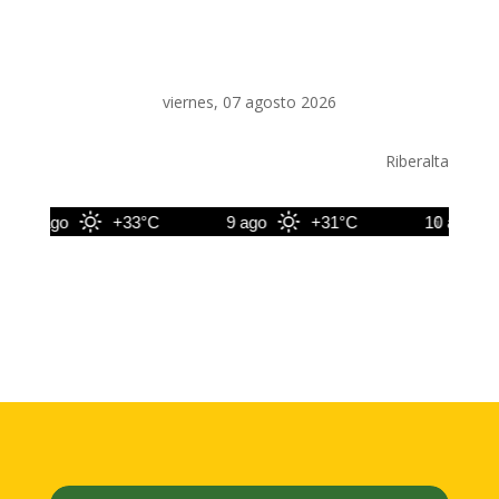
viernes, 07 agosto 2026
Riberalta
8 ago
+33°C
9 ago
+31°C
10 ago