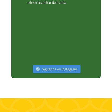
elnortealdiariberalta
Siguenos en Instagram