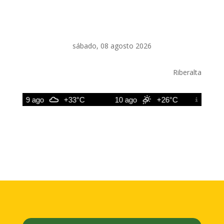
sábado, 08 agosto 2026
Riberalta
9 ago
+33°C
10 ago
+26°C
11 ago