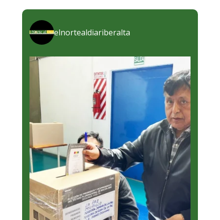
elnortealdiariberalta