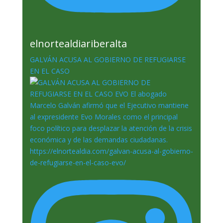
elnortealdiariberalta
GALVÁN ACUSA AL GOBIERNO DE REFUGIARSE
EN EL CASO