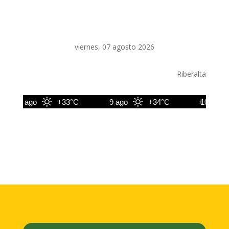
viernes, 07 agosto 2026
Riberalta
8 ago
+33°C
9 ago
+34°C
10 ago