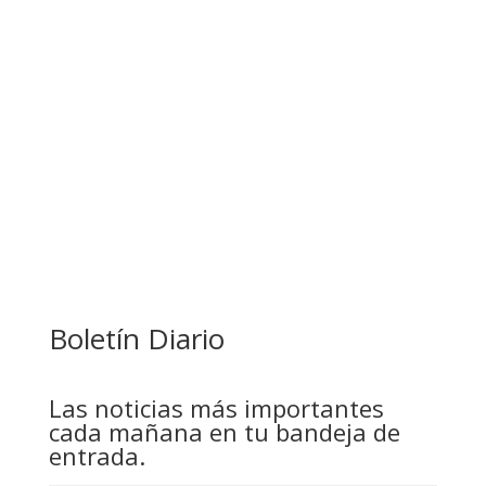
BANCO UNIÓN IMPULSA EDUCACIÓN
FINANCIERA PARA EMPRENDEDORES Y
ESTUDIANTES
COMANDANTE RESTA PRIORIDAD A LA
CAPTURA DE EVO MORALES
Boletín Diario
Las noticias más importantes
cada mañana en tu bandeja de
entrada.