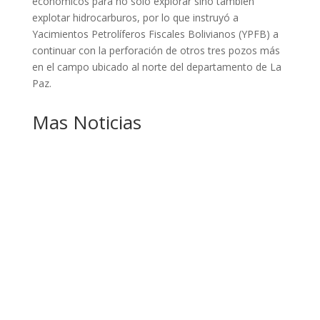
económicos para no sólo explorar sino también
explotar hidrocarburos, por lo que instruyó a
Yacimientos Petrolíferos Fiscales Bolivianos (YPFB) a
continuar con la perforación de otros tres pozos más
en el campo ubicado al norte del departamento de La
Paz.
Mas Noticias
GOBIERNO ELIMINA CULTURAS DE TODA LA
ESTRUCTURA ESTATAL