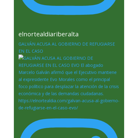
elnortealdiariberalta
GALVÁN ACUSA AL GOBIERNO DE REFUGIARSE
EN EL CASO