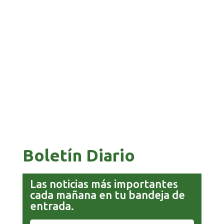
BANCO UNIÓN IMPULSA EDUCACIÓN
FINANCIERA PARA EMPRENDEDORES Y
ESTUDIANTES
COMANDANTE RESTA PRIORIDAD A LA
CAPTURA DE EVO MORALES
Boletín Diario
Las noticias más importantes
cada mañana en tu bandeja de
entrada.