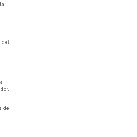
la
PRODEM INAUGURÓ UN
MODERNO EDIFICIO Y APUESTA
POR EL NORTE BOLIVIANO
 del
l
es
dor.
s de
BANCO UNIÓN IMPULSA
EDUCACIÓN FINANCIERA PARA
EMPRENDEDORES Y
ESTUDIANTES