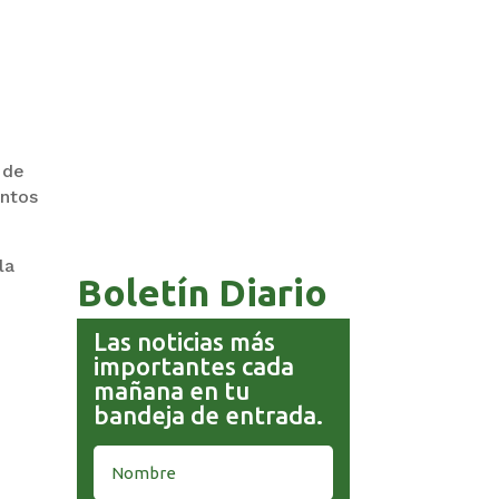
COMANDANTE RESTA
 de
PRIORIDAD A LA CAPTURA DE
EVO MORALES
entos
la
Boletín Diario
Las noticias más
importantes cada
mañana en tu
bandeja de entrada.