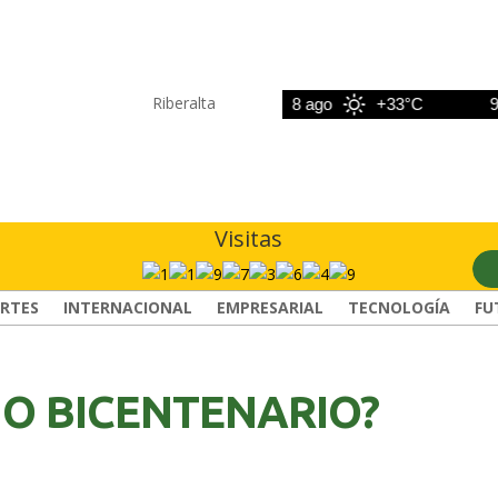
Riberalta
7 ago
+33°C
8 ago
+33°C
9 ago
Visitas
RTES
INTERNACIONAL
EMPRESARIAL
TECNOLOGÍA
FU
ÑO BICENTENARIO?