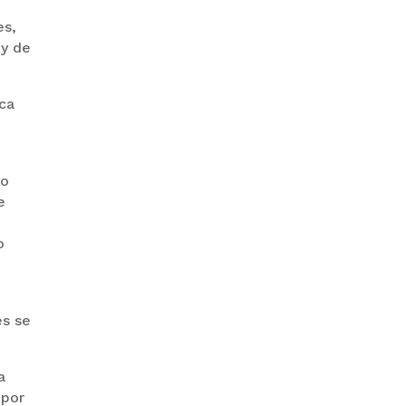
es,
 y de
GOBIERNO ELIMINA CULTURAS
DE TODA LA ESTRUCTURA
ESTATAL
sca
do
e
o
PAZ INICIA
REESTRUCTURACIÓN CON
NUEVO EQUIPO MINISTERIAL
es se
a
 por