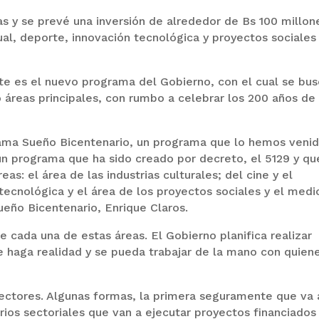
s y se prevé una inversión de alrededor de Bs 100 millon
ual, deporte, innovación tecnológica y proyectos sociales
te es el nuevo programa del Gobierno, con el cual se bu
o áreas principales, con rumbo a celebrar los 200 años de
grama Sueño Bicentenario, un programa que lo hemos veni
un programa que ha sido creado por decreto, el 5129 y qu
s: el área de las industrias culturales; del cine y el
 tecnológica y el área de los proyectos sociales y el medi
eño Bicentenario, Enrique Claros.
de cada una de estas áreas. El Gobierno planifica realizar
e haga realidad y se pueda trabajar de la mano con quien
sectores. Algunas formas, la primera seguramente que va 
terios sectoriales que van a ejecutar proyectos financiados