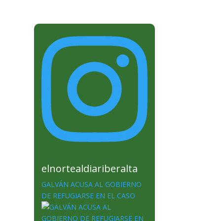
elnortealdiariberalta
GALVÁN ACUSA AL GOBIERNO
DE REFUGIARSE EN EL CASO