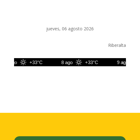
jueves, 06 agosto 2026
Riberalta
7 ago
+33°C
8 ago
+33°C
9 ago
+