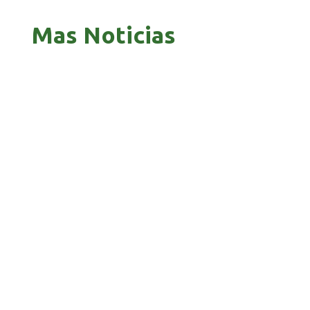
Mas Noticias
GOBIERNO ELIMINA CULTURAS DE TODA LA
ESTRUCTURA ESTATAL
PAZ INICIA REESTRUCTURACIÓN CON NUEVO
EQUIPO MINISTERIAL