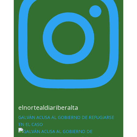
elnortealdiariberalta
GALVÁN ACUSA AL GOBIERNO DE REFUGIARSE
EN EL CASO