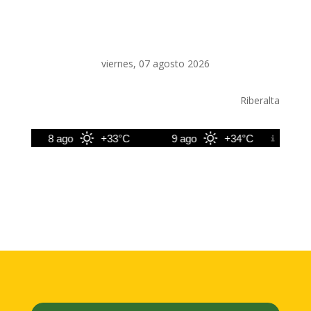
viernes, 07 agosto 2026
Riberalta
8 ago
+33°C
9 ago
+34°C
10 ag