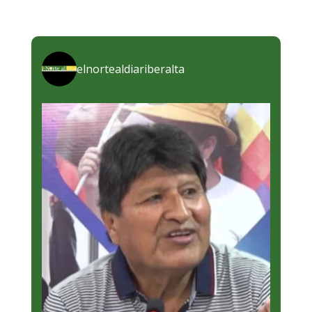
elnortealdiariberalta