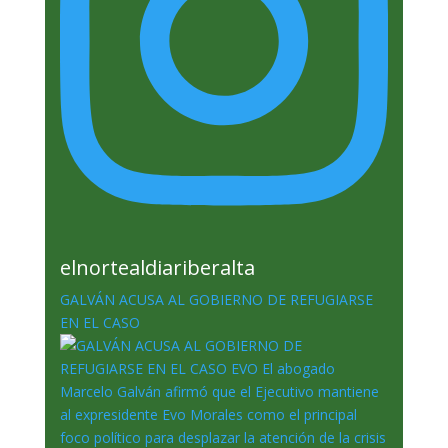
elnortealdiariberalta
GALVÁN ACUSA AL GOBIERNO DE REFUGIARSE
EN EL CASO